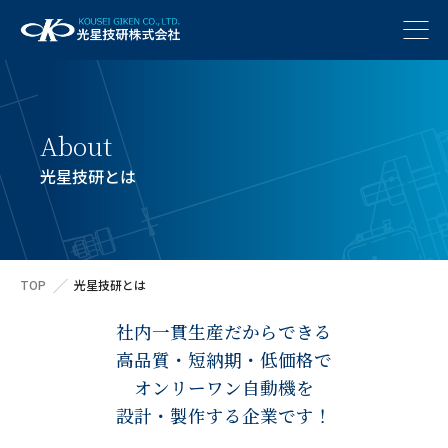
A
b
o
u
t
光
星
技
研
と
は
TOP
光星技研とは
社内一貫生産だからできる
高品質・短納期・低価格で
オンリーワン自動機を
設計・製作する企業です！