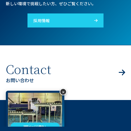
新しい環境で挑戦したい方、ぜひご覧ください。
採用情報
C
o
n
t
a
c
t
お
問
い
合
わ
せ
✕
光星技研とは
企業情報
ギャラリー