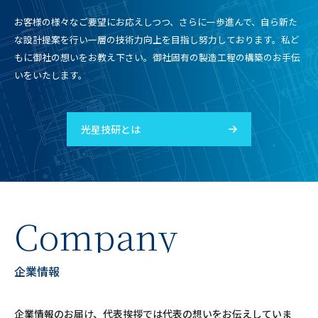
お客様の様々なご要望にお応えしつつ、さらに一歩進んで、
自ら新た
な設計提案を行い一層の技術力向上を目指し努力しております。
私ど
もに御社の想いをお教え下さい。御社固有の製造工程の構築のお手伝
いをいたします。
光星技研とは
C
o
m
p
a
n
y
企
業
情
報
企業情報のお届け、代表挨拶では代表の想いをお伝えしていま